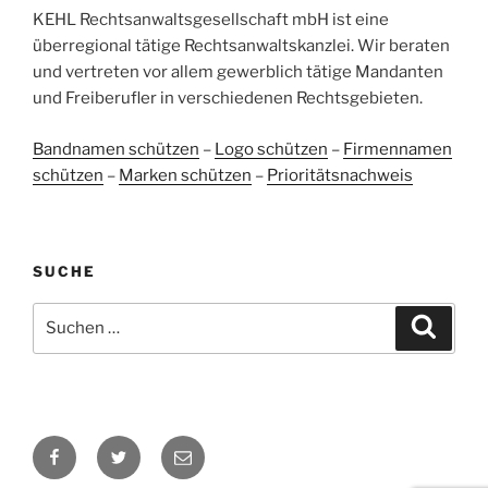
Bewertungen auf
KEHL Rechtsanwaltsgesellschaft mbH ist eine
2
Bewertungen von
ProvenExpert.com
anderen Quellen
überregional tätige Rechtsanwaltskanzlei. Wir beraten
und vertreten vor allem gewerblich tätige Mandanten
Blick aufs ProvenExpert-Profil werfen
und Freiberufler in verschiedenen Rechtsgebieten.
05.06.2026
Bandnamen schützen
–
Logo schützen
–
Firmennamen
schützen
–
Marken schützen
–
Prioritätsnachweis
SUCHE
Suchen
Suche
nach:
Facebook
Twitter
E-
Mail