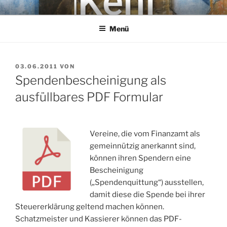
Zum
KEHL
Rechtsanwaltsgesellschaft mbH
Inhalt
Menü
springen
VERÖFFENTLICHT
03.06.2011
VON
AM
Spendenbescheinigung als
ausfüllbares PDF Formular
Vereine, die vom Finanzamt als
gemeinnützig anerkannt sind,
können ihren Spendern eine
Bescheinigung
(„Spendenquittung“) ausstellen,
damit diese die Spende bei ihrer
Steuererklärung geltend machen können.
Schatzmeister und Kassierer können das PDF-