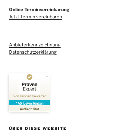
Online-Terminvereinbarung
Jetzt Termin vereinbaren
Anbieterkennzeichnung
Datenschutzerklärung
Kundenbewertungen und Erfahrungen zu
Kehl Rechtsanwaltsgesellschaft mbH
Von Kunden bewertet
145
Bewertungen
SEHR GUT
%
100
Authentizität
Empfehlungen auf
ProvenExpert.com
5,00
/
4,96
ÜBER DIESE WEBSITE
38
107