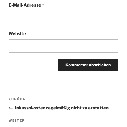
E-Mail-Adresse
*
Website
Beitragsnavigation
Vorheriger
ZURÜCK
Beitrag
Inkassokosten regelmäßig nicht zu erstatten
Nächster
WEITER