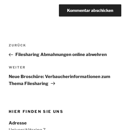
Beitragsnavigation
Vorheriger
ZURÜCK
Beitrag
Filesharing Abmahnungen online abwehren
Nächster
WEITER
Beitrag
Neue Broschüre: Verbaucherinformationen zum
Thema Filesharing
HIER FINDEN SIE UNS
Adresse