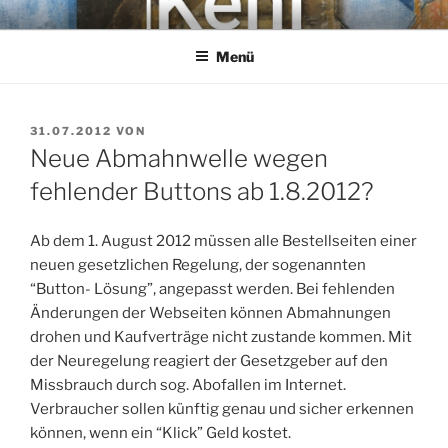
Zum
KEHL
Rechtsanwaltsgesellschaft mbH
Inhalt
Menü
springen
VERÖFFENTLICHT
31.07.2012
VON
AM
Neue Abmahnwelle wegen
fehlender Buttons ab 1.8.2012?
Ab dem 1. August 2012 müssen alle Bestellseiten einer
neuen gesetzlichen Regelung, der sogenannten
“Button- Lösung”, angepasst werden. Bei fehlenden
Änderungen der Webseiten können Abmahnungen
drohen und Kaufverträge nicht zustande kommen. Mit
der Neuregelung reagiert der Gesetzgeber auf den
Missbrauch durch sog. Abofallen im Internet.
Verbraucher sollen künftig genau und sicher erkennen
können, wenn ein “Klick” Geld kostet.