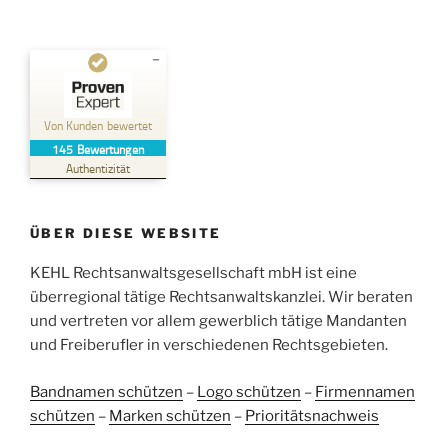
Kundenbewertungen und Erfahrungen zu
Kehl Rechtsanwaltsgesellschaft mbH
Von Kunden bewertet
145
Bewertungen
SEHR GUT
%
100
Authentizität
Empfehlungen auf
ProvenExpert.com
5,00
/
4,96
ÜBER DIESE WEBSITE
38
107
Bewertungen auf
KEHL Rechtsanwaltsgesellschaft mbH ist eine
2
Bewertungen von
ProvenExpert.com
anderen Quellen
überregional tätige Rechtsanwaltskanzlei. Wir beraten
und vertreten vor allem gewerblich tätige Mandanten
Blick aufs ProvenExpert-Profil werfen
und Freiberufler in verschiedenen Rechtsgebieten.
05.06.2026
Bandnamen schützen
–
Logo schützen
–
Firmennamen
schützen
–
Marken schützen
–
Prioritätsnachweis