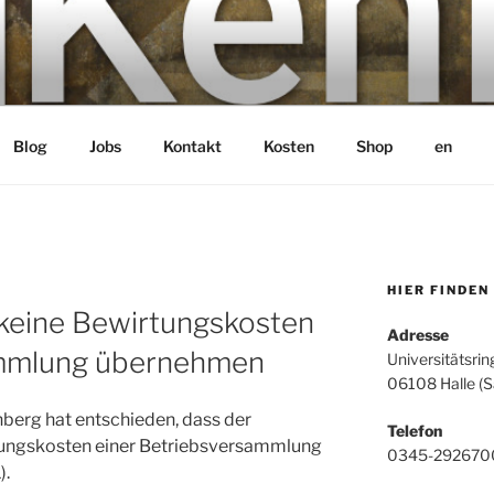
bH
Blog
Jobs
Kontakt
Kosten
Shop
en
HIER FINDEN
keine Bewirtungskosten
Adresse
ammlung übernehmen
Universitätsrin
06108 Halle (S
berg hat entschieden, dass der
Telefon
egungskosten einer Betriebsversammlung
0345-292670
).