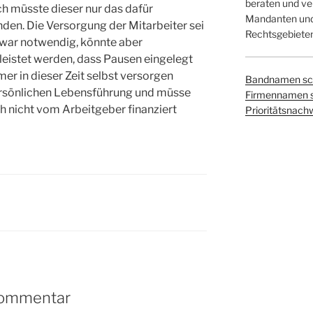
beraten und ver
 müsste dieser nur das dafür
Mandanten und 
den. Die Versorgung der Mitarbeiter sei
Rechtsgebieten
zwar notwendig, könnte aber
eistet werden, dass Pausen eingelegt
er in dieser Zeit selbst versorgen
Bandnamen sc
ersönlichen Lebensführung und müsse
Firmennamen 
ch nicht vom Arbeitgeber finanziert
Prioritätsnach
Kommentar