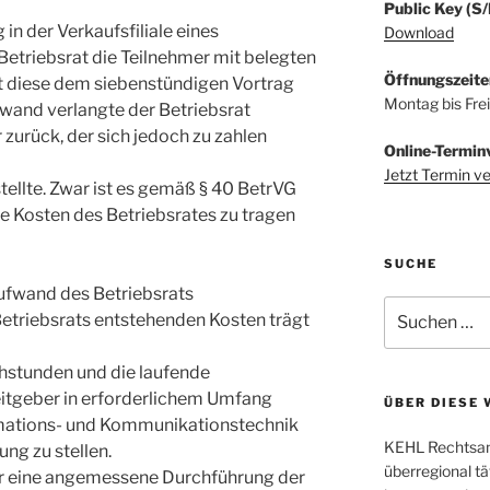
Public Key (S
in der Verkaufsfiliale eines
Download
 Betriebsrat die Teilnehmer mit belegten
Öffnungszeite
t diese dem siebenstündigen Vortrag
Montag bis Fre
wand verlangte der Betriebsrat
zurück, der sich jedoch zu zahlen
Online-Termin
Jetzt Termin v
tellte. Zwar ist es gemäß § 40 BetrVG
ie Kosten des Betriebsrates zu tragen
SUCHE
ufwand des Betriebsrats
Suchen
 Betriebsrats entstehenden Kosten trägt
nach:
echstunden und die laufende
itgeber in erforderlichem Umfang
ÜBER DIESE 
rmations- und Kommunikationstechnik
KEHL Rechtsanw
ng zu stellen.
überregional tä
für eine angemessene Durchführung der