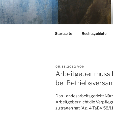
Zum
Inhalt
KEHL
springen
Rechtsanwaltsgesellschaft m
Startseite
Rechtsgebiete
VERÖFFENTLICHT
05.11.2012
VON
AM
Arbeitgeber muss 
bei Betriebsvers
Das Landesarbeitsgericht Nürn
Arbeitgeber nicht die Verpfl
zu tragen hat (Az.: 4 TaBV 58/11