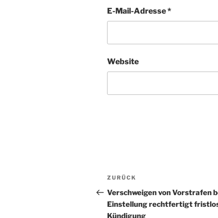
E-Mail-Adresse
*
Website
Beitragsnavigation
Vorheriger
ZURÜCK
Beitrag
Verschweigen von Vorstrafen b
Einstellung rechtfertigt fristlo
Kündigung