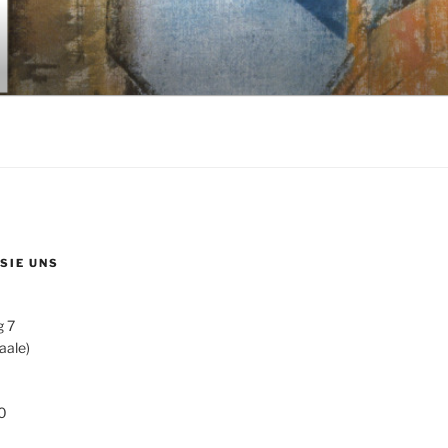
 SIE UNS
g 7
aale)
0