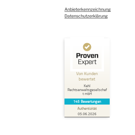
Anbieterkennzeichnung
Datenschutzerklärung
Kundenbewertungen und Erfahrungen zu
Kehl Rechtsanwaltsgesellschaft mbH
Von Kunden
%
100
SEHR GUT
bewertet
Empfehlungen auf
Kehl
ProvenExpert.com
5,00
/
4,96
Rechtsanwaltsgesellschaf
t mbH
145
Bewertungen
107
38
Authentizität
2
Bewertungen von
Bewertungen auf
05.06.2026
anderen Quellen
ProvenExpert.com
Blick aufs ProvenExpert-Profil werfen