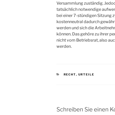
Versammlung zuständig. Jedoch
tatsächlich notwendige aufwen
bei einer 7-stündigen Sitzung 
kostenneutral dadurch gewährl
werden und sich die Arbeitnehm
können. Das gehöre zu ihrer p
nicht vom Betriebsrat, also au
werden.
KATEGORIEN
RECHT
,
URTEILE
Schreiben Sie einen 