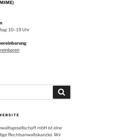
/MIME)
n
itag: 10–19 Uhr
vereinbarung
ereinbaren
Suchen
WEBSITE
altsgesellschaft mbH ist eine
tige Rechtsanwaltskanzlei. Wir