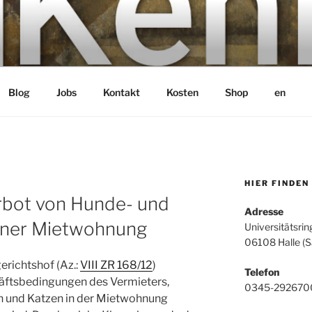
bH
Blog
Jobs
Kontakt
Kosten
Shop
en
HIER FINDEN
erbot von Hunde- und
Adresse
einer Mietwohnung
Universitätsrin
06108 Halle (S
erichtshof (Az.:
VIII ZR 168/12
)
Telefon
häftsbedingungen des Vermieters,
0345-292670
n und Katzen in der Mietwohnung