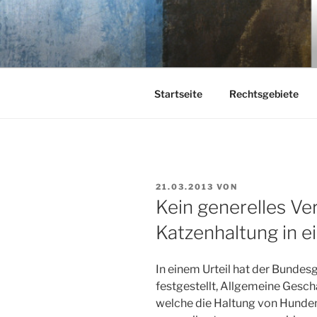
Zum
Inhalt
KEHL
springen
Rechtsanwaltsgesellschaft m
Startseite
Rechtsgebiete
VERÖFFENTLICHT
21.03.2013
VON
AM
Kein generelles V
Katzenhaltung in 
In einem Urteil hat der Bundesg
festgestellt, Allgemeine Gesc
welche die Haltung von Hunde