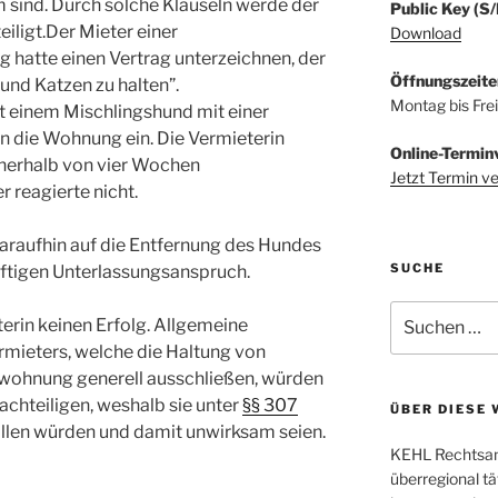
 sind. Durch solche Klauseln werde der
Public Key (S
ligt.Der Mieter einer
Download
hatte einen Vertrag unterzeichnen, der
Öffnungszeite
 und Katzen zu halten”.
Montag bis Fre
 einem Mischlingshund mit einer
n die Wohnung ein. Die Vermieterin
Online-Termin
innerhalb von vier Wochen
Jetzt Termin v
 reagierte nicht.
daraufhin auf die Entfernung des Hundes
SUCHE
ftigen Unterlassungsanspruch.
Suchen
erin keinen Erfolg. Allgemeine
nach:
mieters, welche die Haltung von
twohnung generell ausschließen, würden
hteiligen, weshalb sie unter
§§ 307
ÜBER DIESE 
llen würden und damit unwirksam seien.
KEHL Rechtsanw
überregional tä