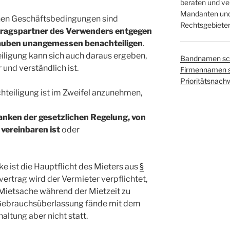
beraten und ver
Mandanten und 
nen Geschäftsbedingungen sind
Rechtsgebieten
tragspartner des Verwenders entgegen
auben unangemessen benachteiligen
.
ligung kann sich auch daraus ergeben,
Bandnamen sc
und verständlich ist.
Firmennamen 
Prioritätsnach
teiligung ist im Zweifel anzunehmen,
nken der gesetzlichen Regelung, von
 vereinbaren ist
oder
e ist die Hauptflicht des Mieters aus
§
vertrag wird der Vermieter verpflichtet,
Mietsache während der Mietzeit zu
 Gebrauchsüberlassung fände mit dem
altung aber nicht statt.