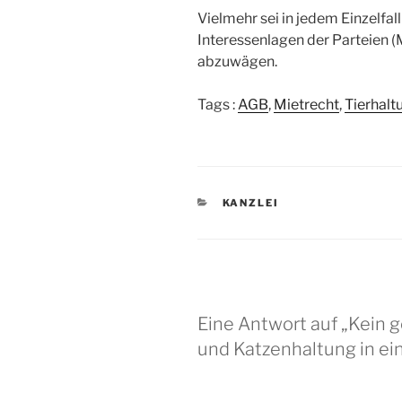
Vielmehr sei in jedem Einzelfal
Interessenlagen der Parteien (M
abzuwägen.
Tags :
AGB
,
Mietrecht
,
Tierhalt
KATEGORIEN
KANZLEI
Eine Antwort auf „Kein 
und Katzenhaltung in e