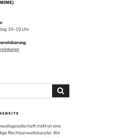
/MIME)
n
itag: 10–19 Uhr
vereinbarung
ereinbaren
Suchen
WEBSITE
altsgesellschaft mbH ist eine
tige Rechtsanwaltskanzlei. Wir