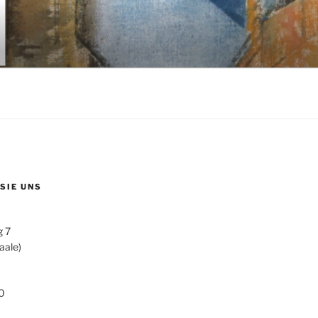
 SIE UNS
g 7
aale)
0