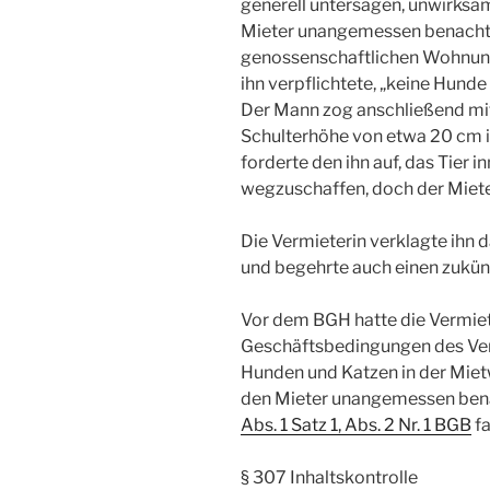
generell untersagen, unwirksam
Mieter unangemessen benachtei
genossenschaftlichen Wohnung 
ihn verpflichtete, „keine Hunde
Der Mann zog anschließend mit
Schulterhöhe von etwa 20 cm i
forderte den ihn auf, das Tier 
wegzuschaffen, doch der Mieter
Die Vermieterin verklagte ihn 
und begehrte auch einen zukün
Vor dem BGH hatte die Vermiet
Geschäftsbedingungen des Ver
Hunden und Katzen in der Mie
den Mieter unangemessen benac
Abs. 1 Satz 1, Abs. 2 Nr. 1 BGB
fa
§ 307 Inhaltskontrolle