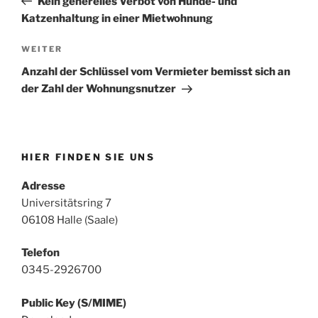
Kein generelles Verbot von Hunde- und
Katzenhaltung in einer Mietwohnung
Nächster
WEITER
Beitrag
Anzahl der Schlüssel vom Vermieter bemisst sich an
der Zahl der Wohnungsnutzer
HIER FINDEN SIE UNS
Adresse
Universitätsring 7
06108 Halle (Saale)
Telefon
0345-2926700
Public Key (S/MIME)