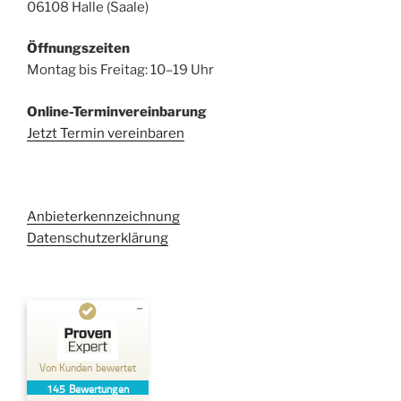
06108 Halle (Saale)
Öffnungszeiten
Montag bis Freitag: 10–19 Uhr
Online-Terminvereinbarung
Jetzt Termin vereinbaren
Anbieterkennzeichnung
Datenschutzerklärung
Kundenbewertungen und Erfahrungen zu
Kehl Rechtsanwaltsgesellschaft mbH
Von Kunden bewertet
145
Bewertungen
SEHR GUT
%
100