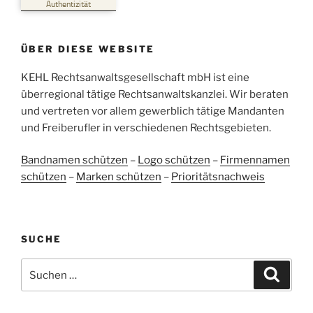
Authentizität
Empfehlungen auf
ProvenExpert.com
5,00
/
4,96
ÜBER DIESE WEBSITE
38
107
Bewertungen auf
KEHL Rechtsanwaltsgesellschaft mbH ist eine
2
Bewertungen von
ProvenExpert.com
anderen Quellen
überregional tätige Rechtsanwaltskanzlei. Wir beraten
und vertreten vor allem gewerblich tätige Mandanten
Blick aufs ProvenExpert-Profil werfen
und Freiberufler in verschiedenen Rechtsgebieten.
05.06.2026
Bandnamen schützen
–
Logo schützen
–
Firmennamen
schützen
–
Marken schützen
–
Prioritätsnachweis
SUCHE
Suchen
Suche
nach: