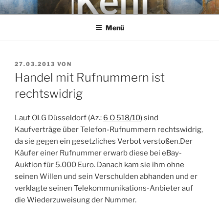
Zum
KEHL
Rechtsanwaltsgesellschaft mbH
Inhalt
Menü
springen
VERÖFFENTLICHT
27.03.2013
VON
AM
Handel mit Rufnummern ist
rechtswidrig
Laut OLG Düsseldorf (Az.:
6 O 518/10
) sind
Kaufverträge über Telefon-Rufnummern rechtswidrig,
da sie gegen ein gesetzliches Verbot verstoßen.Der
Käufer einer Rufnummer erwarb diese bei eBay-
Auktion für 5.000 Euro. Danach kam sie ihm ohne
seinen Willen und sein Verschulden abhanden und er
verklagte seinen Telekommunikations-Anbieter auf
die Wiederzuweisung der Nummer.