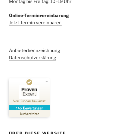
Montag bis Freitag: 10–19 Uhr
Online-Terminvereinbarung
Jetzt Termin vereinbaren
Anbieterkennzeichnung
Datenschutzerklärung
Kundenbewertungen und Erfahrungen zu
Kehl Rechtsanwaltsgesellschaft mbH
Von Kunden bewertet
145
Bewertungen
SEHR GUT
%
100
Authentizität
Empfehlungen auf
ProvenExpert.com
5,00
/
4,96
ÜBER DIESE WEBSITE