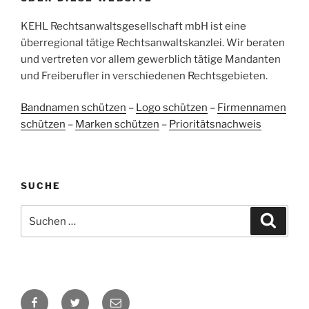
38
107
Bewertungen auf
KEHL Rechtsanwaltsgesellschaft mbH ist eine
2
Bewertungen von
ProvenExpert.com
anderen Quellen
überregional tätige Rechtsanwaltskanzlei. Wir beraten
und vertreten vor allem gewerblich tätige Mandanten
Blick aufs ProvenExpert-Profil werfen
und Freiberufler in verschiedenen Rechtsgebieten.
05.06.2026
Bandnamen schützen
–
Logo schützen
–
Firmennamen
schützen
–
Marken schützen
–
Prioritätsnachweis
SUCHE
Suchen
Suche
nach:
Facebook
Twitter
E-