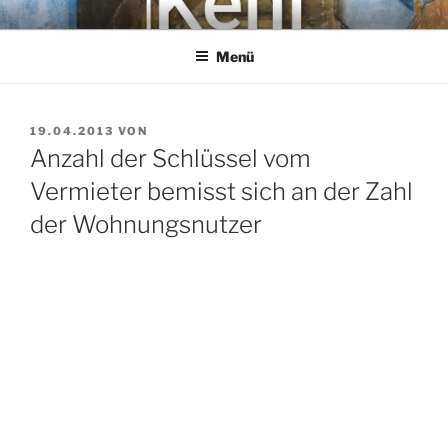
Zum
KEHL
Rechtsanwaltsgesellschaft mbH
Inhalt
Menü
springen
VERÖFFENTLICHT
19.04.2013
VON
AM
Anzahl der Schlüssel vom
Vermieter bemisst sich an der Zahl
der Wohnungsnutzer