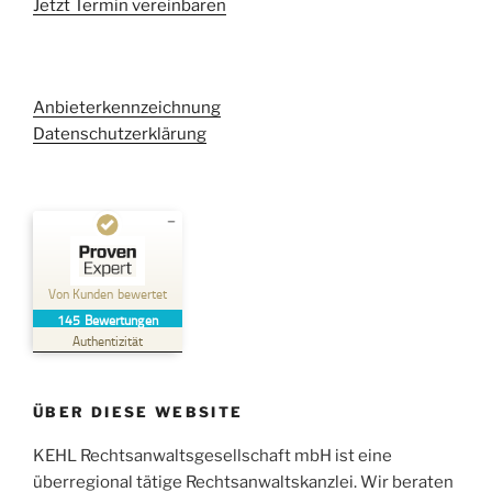
Jetzt Termin vereinbaren
Anbieterkennzeichnung
Datenschutzerklärung
Kundenbewertungen und Erfahrungen zu
Kehl Rechtsanwaltsgesellschaft mbH
Von Kunden bewertet
145
Bewertungen
SEHR GUT
%
100
Authentizität
Empfehlungen auf
ProvenExpert.com
5,00
/
4,96
ÜBER DIESE WEBSITE
38
107
Bewertungen auf
KEHL Rechtsanwaltsgesellschaft mbH ist eine
2
Bewertungen von
ProvenExpert.com
anderen Quellen
überregional tätige Rechtsanwaltskanzlei. Wir beraten