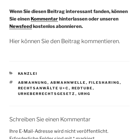
Wenn Sie diesen Beitrag interessant fanden, können
Sie einen
Kommentar
hinterlassen oder unseren
Newsfeed
kostenlos abonnieren.
Hier können Sie den Beitrag kommentieren.
KATEGORIEN
KANZLEI
SCHLAGWÖRTER
ABMAHNUNG
,
ABMAHNWELLE
,
FILESHARING
,
RECHTSANWÄLTE U+C
,
REDTUBE
,
URHEBERRECHTSGESETZ
,
URHG
Schreiben Sie einen Kommentar
Ihre E-Mail-Adresse wird nicht veröffentlicht.
Erforderliche Felder sind mit
*
markiert