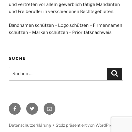
und vertreten vor allem gewerblich tätige Mandanten
Blick aufs ProvenExpert-Profil werfen
und Freiberufler in verschiedenen Rechtsgebieten.
05.06.2026
Bandnamen schützen
–
Logo schützen
–
Firmennamen
schützen
–
Marken schützen
–
Prioritätsnachweis
SUCHE
Suchen
Suche
nach:
Facebook
Twitter
E-
Mail
Datenschutzerklärung
Stolz präsentiert von WordPress