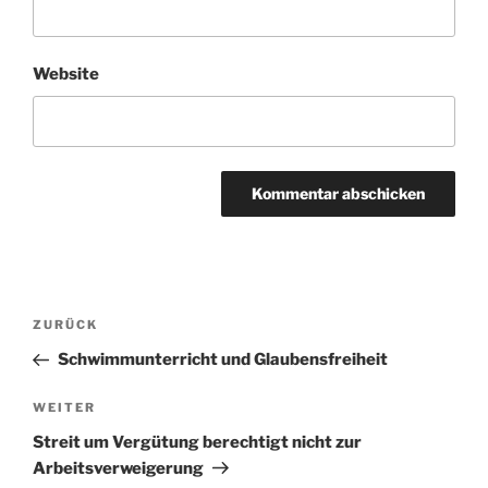
Website
Beitragsnavigation
Vorheriger
ZURÜCK
Beitrag
Schwimmunterricht und Glaubensfreiheit
Nächster
WEITER
Beitrag
Streit um Vergütung berechtigt nicht zur
Arbeitsverweigerung