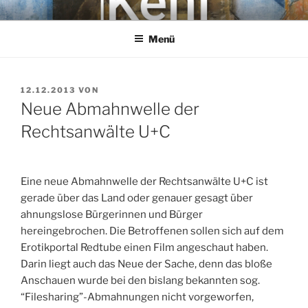
Zum
KEHL
Rechtsanwaltsgesellschaft mbH
Inhalt
Menü
springen
VERÖFFENTLICHT
12.12.2013
VON
AM
Neue Abmahnwelle der
Rechtsanwälte U+C
Eine neue Abmahnwelle der Rechtsanwälte U+C ist
gerade über das Land oder genauer gesagt über
ahnungslose Bürgerinnen und Bürger
hereingebrochen. Die Betroffenen sollen sich auf dem
Erotikportal Redtube einen Film angeschaut haben.
Darin liegt auch das Neue der Sache, denn das bloße
Anschauen wurde bei den bislang bekannten sog.
“Filesharing”-Abmahnungen nicht vorgeworfen,