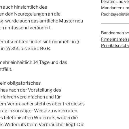
beraten und ver
 auch hinsichtlich des
Mandanten und 
ben den Neuregelungen an die
Rechtsgebieten
g, wurde auch das amtliche Muster neu
gen umfassend verändert.
Bandnamen sc
Firmennamen 
rrufsrechten findet sich nunmehr in §
Prioritätsnach
 in §§ 355 bis 356c BGB.
mehr einheitlich 14 Tage und das
fällt.
 ein obligatorisches
hes nach der Vorstellung des
fahren vereinfachen und für
em Verbraucher steht es aber frei dieses
rag in sonstiger Weise zu widerrufen.
es telefonischen Widerrufs, wobei die
s Widerrufs beim Verbraucher liegt. Die