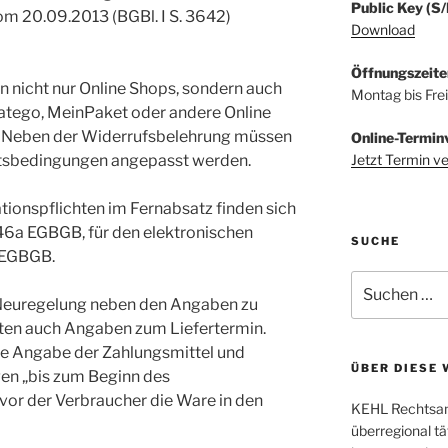
Public Key (S
om 20.09.2013 (BGBl. I S. 3642)
Download
Öffnungszeite
n nicht nur Online Shops, sondern auch
Montag bis Fre
Yatego, MeinPaket oder andere Online
 Neben der Widerrufsbelehrung müssen
Online-Termin
Jetzt Termin v
tsbedingungen angepasst werden.
ionspflichten im Fernabsatz finden sich
246a EGBGB, für den elektronischen
SUCHE
 EGBGB.
Suchen
nach:
 Neuregelung neben den Angaben zu
en auch Angaben zum Liefertermin.
nde Angabe der Zahlungsmittel und
ÜBER DIESE 
en „bis zum Beginn des
vor der Verbraucher die Ware in den
KEHL Rechtsanw
überregional tä