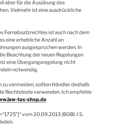
ll aber für die Ausübung des
hen. Vielmehr ist eine ausdrückliche
s Fernabsatzrechtes ist auch nach dem
ss eine erhebliche Anzahl an
hnungen ausgesprochen werden. In
die Beachtung der neuen Regelungen
etz eine Übergangsregelung nicht
andeln notwendig.
zu vermeiden, sollten Händler deshalb
fte Rechtsteste verwenden. Ich empfehle
w.law-tax-shop.de
=“1725″]“ vom 20.09.2013 (BGBl. I S.
laden.