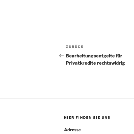
Beitragsnavigation
Vorheriger
ZURÜCK
Beitrag
Bearbeitungsentgelte für
Privatkredite rechtswidrig
HIER FINDEN SIE UNS
Adresse