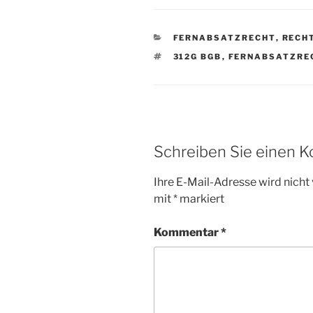
KATEGORIEN
FERNABSATZRECHT
,
RECH
SCHLAGWÖRTER
312G BGB
,
FERNABSATZRE
Schreiben Sie einen 
Ihre E-Mail-Adresse wird nicht 
mit
*
markiert
Kommentar
*