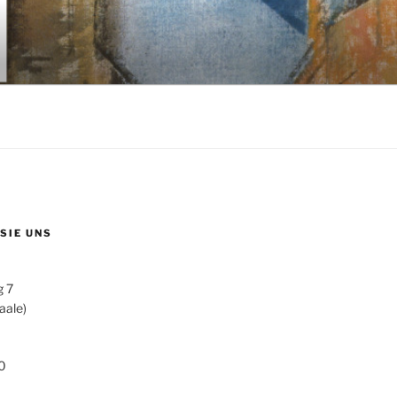
 SIE UNS
g 7
aale)
0