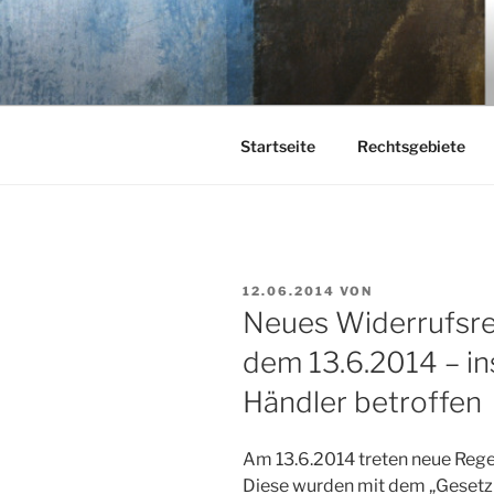
Zum
Inhalt
KEHL
springen
Rechtsanwaltsgesellschaft m
Startseite
Rechtsgebiete
VERÖFFENTLICHT
12.06.2014
VON
AM
Neues Widerrufsre
dem 13.6.2014 – i
Händler betroffen
Am 13.6.2014 treten neue Rege
Diese wurden mit dem „Gesetz