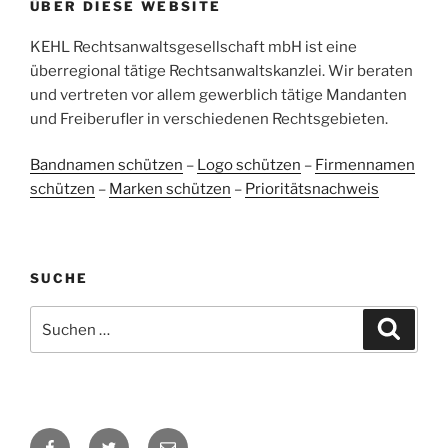
ÜBER DIESE WEBSITE
38
107
Bewertungen auf
KEHL Rechtsanwaltsgesellschaft mbH ist eine
2
Bewertungen von
ProvenExpert.com
anderen Quellen
überregional tätige Rechtsanwaltskanzlei. Wir beraten
und vertreten vor allem gewerblich tätige Mandanten
Blick aufs ProvenExpert-Profil werfen
und Freiberufler in verschiedenen Rechtsgebieten.
05.06.2026
Bandnamen schützen
–
Logo schützen
–
Firmennamen
schützen
–
Marken schützen
–
Prioritätsnachweis
SUCHE
Suchen
Suche
nach:
Facebook
Twitter
E-