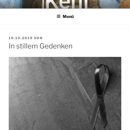
Zum
KEHL
Rechtsanwaltsgesellschaft mbH
Inhalt
Menü
springen
VERÖFFENTLICHT
10.10.2019
VON
AM
In stillem Gedenken