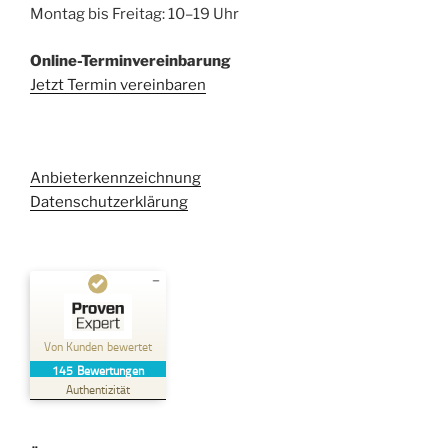
Montag bis Freitag: 10–19 Uhr
Online-Terminvereinbarung
Jetzt Termin vereinbaren
Anbieterkennzeichnung
Datenschutzerklärung
Kundenbewertungen und Erfahrungen zu
Kehl Rechtsanwaltsgesellschaft mbH
Von Kunden bewertet
145
Bewertungen
SEHR GUT
%
100
Authentizität
Empfehlungen auf
ProvenExpert.com
5,00
/
4,96