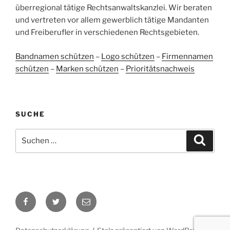
ProvenExpert.com
anderen Quellen
überregional tätige Rechtsanwaltskanzlei. Wir beraten
und vertreten vor allem gewerblich tätige Mandanten
Blick aufs ProvenExpert-Profil werfen
und Freiberufler in verschiedenen Rechtsgebieten.
05.06.2026
Bandnamen schützen
–
Logo schützen
–
Firmennamen
schützen
–
Marken schützen
–
Prioritätsnachweis
SUCHE
Suchen
Suche
nach:
Facebook
Twitter
E-
Mail