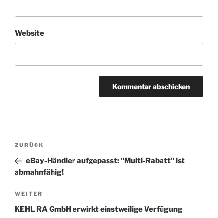
Website
Beitragsnavigation
Vorheriger
ZURÜCK
Beitrag
eBay-Händler aufgepasst: "Multi-Rabatt" ist
abmahnfähig!
Nächster
WEITER
Beitrag
KEHL RA GmbH erwirkt einstweilige Verfügung