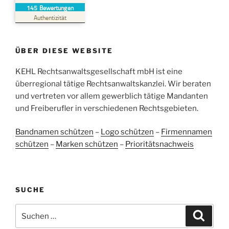
145
Bewertungen
SEHR GUT
%
100
Authentizität
Empfehlungen auf
ProvenExpert.com
5,00
/
4,96
ÜBER DIESE WEBSITE
38
107
Bewertungen auf
KEHL Rechtsanwaltsgesellschaft mbH ist eine
2
Bewertungen von
ProvenExpert.com
anderen Quellen
überregional tätige Rechtsanwaltskanzlei. Wir beraten
und vertreten vor allem gewerblich tätige Mandanten
Blick aufs ProvenExpert-Profil werfen
und Freiberufler in verschiedenen Rechtsgebieten.
05.06.2026
Bandnamen schützen
–
Logo schützen
–
Firmennamen
schützen
–
Marken schützen
–
Prioritätsnachweis
SUCHE
Suchen
Suche
nach: