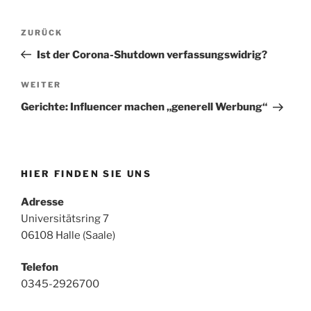
Beitragsnavigation
Vorheriger
ZURÜCK
Beitrag
Ist der Corona-Shutdown verfassungswidrig?
Nächster
WEITER
Beitrag
Gerichte: Influencer machen „generell Werbung“
HIER FINDEN SIE UNS
Adresse
Universitätsring 7
06108 Halle (Saale)
Telefon
0345-2926700