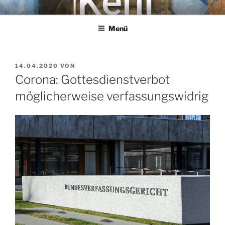
Zum
KEHL
Rechtsanwaltsgesellschaft mbH
Inhalt
Menü
springen
VERÖFFENTLICHT
14.04.2020
VON
AM
Corona: Gottesdienstverbot
möglicherweise verfassungswidrig