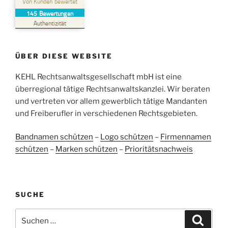
Von Kunden bewertet
145
Bewertungen
SEHR GUT
%
100
Authentizität
Empfehlungen auf
ProvenExpert.com
5,00
/
4,96
ÜBER DIESE WEBSITE
38
107
Bewertungen auf
KEHL Rechtsanwaltsgesellschaft mbH ist eine
2
Bewertungen von
ProvenExpert.com
anderen Quellen
überregional tätige Rechtsanwaltskanzlei. Wir beraten
und vertreten vor allem gewerblich tätige Mandanten
Blick aufs ProvenExpert-Profil werfen
und Freiberufler in verschiedenen Rechtsgebieten.
05.06.2026
Bandnamen schützen
–
Logo schützen
–
Firmennamen
schützen
–
Marken schützen
–
Prioritätsnachweis
SUCHE
Suchen
Suche
nach: