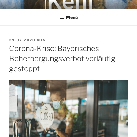
Zum
KEHL
Rechtsanwaltsgesellschaft mbH
Inhalt
Menü
springen
VERÖFFENTLICHT
29.07.2020
VON
AM
Corona-Krise: Bayerisches
Beherbergungsverbot vorläufig
gestoppt