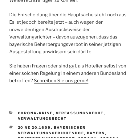
Weise rechtfertigen zu können.
Die Entscheidung über die Hauptsache steht noch aus.
Es ist jedoch bereits jetzt – auch wegen der
unzweideutigen Ausdrucksweise der
Verwaltungsrichter – davon auszugehen, dass das
bayerische Beherbergungsverbot in seiner jetzigen
Ausgestaltung unwirksam sein dürfte.
Sie haben Fragen oder sind ggf. als Hotelier selbst von
einer solchen Regelung in einem anderen Bundesland
betroffen?
Schreiben Sie uns gerne!
KATEGORIEN
CORONA-KRISE
,
VERFASSUNGSRECHT
,
VERWALTUNGSRECHT
SCHLAGWÖRTER
20 NE 20.1609
,
BAYERISCHER
VERWALTUNGSGERICHTSHOF
,
BAYERN
,