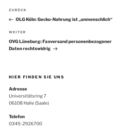
Beitragsnavigation
Vorheriger
ZURÜCK
Beitrag
OLG Köln: Gecko-Nahrung ist „unmenschlich“
Nächster
WEITER
Beitrag
OVG Lüneburg: Faxversand personenbezogener
Daten rechtswidrig
HIER FINDEN SIE UNS
Adresse
Universitätsring 7
06108 Halle (Saale)
Telefon
0345-2926700