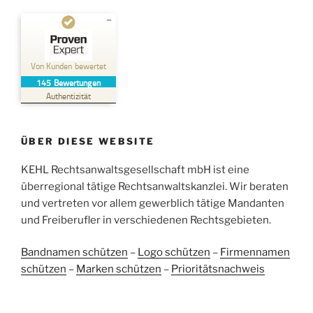
Kundenbewertungen und Erfahrungen zu
Kehl Rechtsanwaltsgesellschaft mbH
Von Kunden bewertet
145
Bewertungen
SEHR GUT
%
100
Authentizität
Empfehlungen auf
ProvenExpert.com
5,00
/
4,96
ÜBER DIESE WEBSITE
38
107
Bewertungen auf
KEHL Rechtsanwaltsgesellschaft mbH ist eine
2
Bewertungen von
ProvenExpert.com
anderen Quellen
überregional tätige Rechtsanwaltskanzlei. Wir beraten
und vertreten vor allem gewerblich tätige Mandanten
Blick aufs ProvenExpert-Profil werfen
und Freiberufler in verschiedenen Rechtsgebieten.
05.06.2026
Bandnamen schützen
–
Logo schützen
–
Firmennamen
schützen
–
Marken schützen
–
Prioritätsnachweis