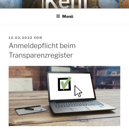
Zum
KEHL
Rechtsanwaltsgesellschaft mbH
Inhalt
Menü
springen
VERÖFFENTLICHT
12.02.2022
VON
AM
Anmeldepflicht beim
Transparenzregister