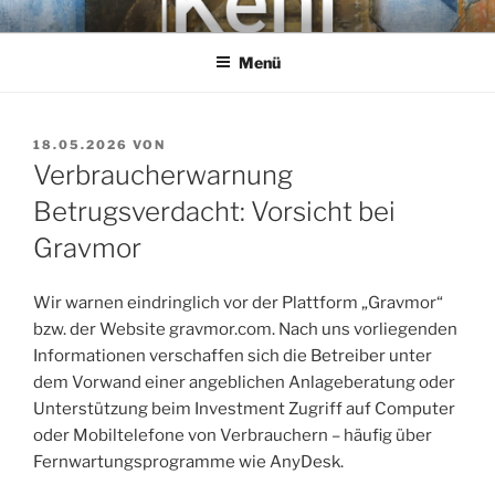
Zum
KEHL
Rechtsanwaltsgesellschaft mbH
Inhalt
Menü
springen
VERÖFFENTLICHT
18.05.2026
VON
AM
Verbraucherwarnung
Betrugsverdacht: Vorsicht bei
Gravmor
Wir warnen eindringlich vor der Plattform „Gravmor“
bzw. der Website gravmor.com. Nach uns vorliegenden
Informationen verschaffen sich die Betreiber unter
dem Vorwand einer angeblichen Anlageberatung oder
Unterstützung beim Investment Zugriff auf Computer
oder Mobiltelefone von Verbrauchern – häufig über
Fernwartungsprogramme wie AnyDesk.