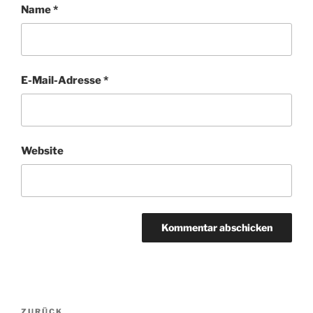
Name
*
E-Mail-Adresse
*
Website
Beitragsnavigation
Vorheriger
ZURÜCK