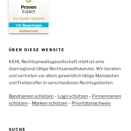
Kundenbewertungen und Erfahrungen zu
Kehl Rechtsanwaltsgesellschaft mbH
Von Kunden bewertet
145
Bewertungen
SEHR GUT
%
100
Authentizität
Empfehlungen auf
ProvenExpert.com
5,00
/
4,96
ÜBER DIESE WEBSITE
38
107
Bewertungen auf
KEHL Rechtsanwaltsgesellschaft mbH ist eine
2
Bewertungen von
ProvenExpert.com
anderen Quellen
überregional tätige Rechtsanwaltskanzlei. Wir beraten
und vertreten vor allem gewerblich tätige Mandanten
Blick aufs ProvenExpert-Profil werfen
und Freiberufler in verschiedenen Rechtsgebieten.
05.06.2026
Bandnamen schützen
–
Logo schützen
–
Firmennamen
schützen
–
Marken schützen
–
Prioritätsnachweis
SUCHE