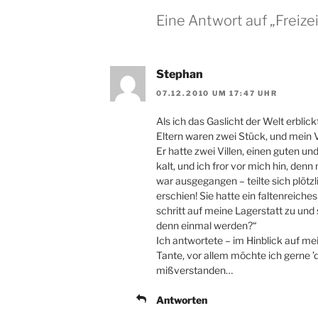
Eine Antwort auf „Freize
Stephan
07.12.2010 UM 17:47 UHR
Als ich das Gaslicht der Welt erblic
Eltern waren zwei Stück, und mein V
Er hatte zwei Villen, einen guten u
kalt, und ich fror vor mich hin, den
war ausgegangen – teilte sich plöt
erschien! Sie hatte ein faltenreich
schritt auf meine Lagerstatt zu und 
denn einmal werden?“
Ich antwortete – im Hinblick auf me
Tante, vor allem möchte ich gerne ’d
mißverstanden…
Antworten