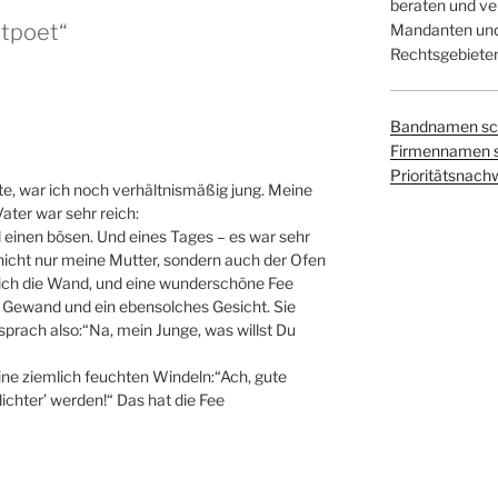
beraten und ver
itpoet“
Mandanten und 
Rechtsgebieten
Bandnamen sc
Firmennamen 
Prioritätsnach
kte, war ich noch verhältnismäßig jung. Meine
ater war sehr reich:
nd einen bösen. Und eines Tages – es war sehr
n nicht nur meine Mutter, sondern auch der Ofen
zlich die Wand, und eine wunderschöne Fee
es Gewand und ein ebensolches Gesicht. Sie
sprach also:“Na, mein Junge, was willst Du
ine ziemlich feuchten Windeln:“Ach, gute
ichter’ werden!“ Das hat die Fee