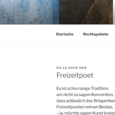
Zum
Inhalt
KEHL
springen
Rechtsanwaltsgesellschaft m
Startseite
Rechtsgebiete
VERÖFFENTLICHT
04.12.2010
VON
AM
Freizeitpoet
Es ist schon lange Tradition,
um nicht zu sagen Konvention,
dass anlässlich des Wiegenfes
Freizeitpoeten reimen Bestes,
– ja, möchte sagen Kunst kreier