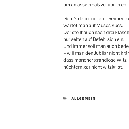
um anlassgemäß zu jubilieren.
Geht‘s dann mit dem Reimen lo
wartet man auf Muses Kuss.
Der stellt auch nach drei Flas
nur selten auf Befehl sich ein.
Und immer soll man auch bede
– will man den Jubilar nicht kr
dass mancher grandiose Witz
nüchtern gar nicht witzig ist.
KATEGORIEN
ALLGEMEIN