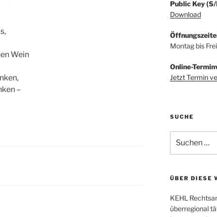
Public Key (S
Download
s,
Öffnungszeite
Montag bis Fre
chen Wein
Online-Termin
Jetzt Termin v
nken,
änken –
SUCHE
Suchen
nach:
ÜBER DIESE 
KEHL Rechtsanw
überregional tä