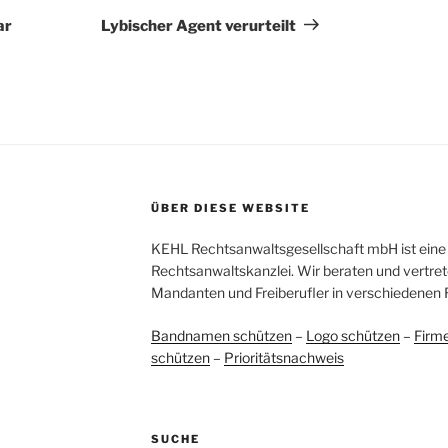
Beitrag
ar
Lybischer Agent verurteilt
ÜBER DIESE WEBSITE
KEHL Rechtsanwaltsgesellschaft mbH ist eine 
Rechtsanwaltskanzlei. Wir beraten und vertret
Mandanten und Freiberufler in verschiedenen 
Bandnamen schützen
–
Logo schützen
–
Firm
schützen
–
Prioritätsnachweis
SUCHE