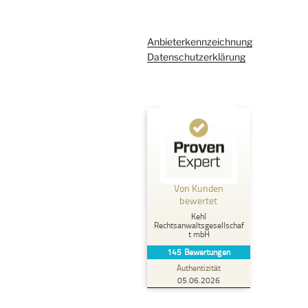
Anbieterkennzeichnung
Datenschutzerklärung
Kundenbewertungen und Erfahrungen zu
Kehl Rechtsanwaltsgesellschaft mbH
Von Kunden
%
100
SEHR GUT
bewertet
Empfehlungen auf
Kehl
ProvenExpert.com
5,00
/
4,96
Rechtsanwaltsgesellschaf
t mbH
145
Bewertungen
107
38
Authentizität
2
Bewertungen von
Bewertungen auf
05.06.2026
anderen Quellen
ProvenExpert.com