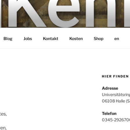
bH
Blog
Jobs
Kontakt
Kosten
Shop
en
HIER FINDEN
Adresse
Universitätsrin
06108 Halle (S
Telefon
tes,
0345-292670
en,