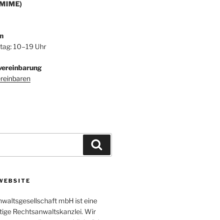
/MIME)
n
itag: 10–19 Uhr
vereinbarung
ereinbaren
Suchen
WEBSITE
altsgesellschaft mbH ist eine
tige Rechtsanwaltskanzlei. Wir