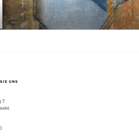
 SIE UNS
g 7
aale)
0