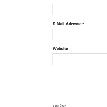
E-Mail-Adresse
*
Website
Beitragsnavigation
Vorheriger
ZURÜCK