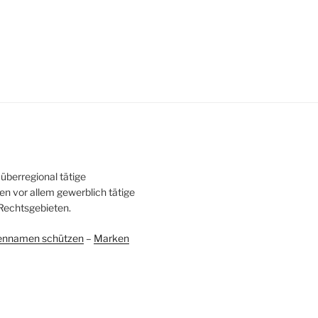
überregional tätige
en vor allem gewerblich tätige
Rechtsgebieten.
ennamen schützen
–
Marken