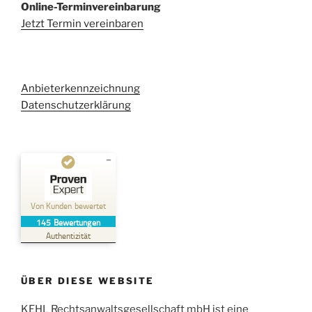
Online-Terminvereinbarung
Jetzt Termin vereinbaren
Anbieterkennzeichnung
Datenschutzerklärung
Kundenbewertungen und Erfahrungen zu
Kehl Rechtsanwaltsgesellschaft mbH
Von Kunden bewertet
145
Bewertungen
SEHR GUT
%
100
Authentizität
Empfehlungen auf
ProvenExpert.com
5,00
/
4,96
ÜBER DIESE WEBSITE
38
107
Bewertungen auf
KEHL Rechtsanwaltsgesellschaft mbH ist eine
2
Bewertungen von