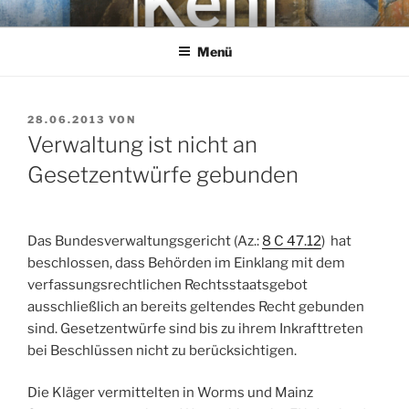
Zum
KEHL
Rechtsanwaltsgesellschaft mbH
Inhalt
Menü
springen
VERÖFFENTLICHT
28.06.2013
VON
AM
Verwaltung ist nicht an
Gesetzentwürfe gebunden
Das Bundesverwaltungsgericht (Az.:
8 C 47.12
) hat
beschlossen, dass Behörden im Einklang mit dem
verfassungsrechtlichen Rechtsstaatsgebot
ausschließlich an bereits geltendes Recht gebunden
sind. Gesetzentwürfe sind bis zu ihrem Inkrafttreten
bei Beschlüssen nicht zu berücksichtigen.
Die Kläger vermittelten in Worms und Mainz