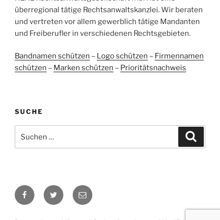
ProvenExpert.com
anderen Quellen
überregional tätige Rechtsanwaltskanzlei. Wir beraten
und vertreten vor allem gewerblich tätige Mandanten
Blick aufs ProvenExpert-Profil werfen
und Freiberufler in verschiedenen Rechtsgebieten.
05.06.2026
Bandnamen schützen
–
Logo schützen
–
Firmennamen
schützen
–
Marken schützen
–
Prioritätsnachweis
SUCHE
Suchen
Suche
nach:
Facebook
Twitter
E-
Mail