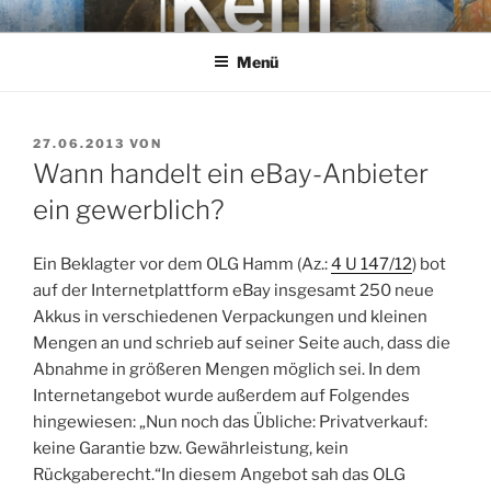
Zum
KEHL
Rechtsanwaltsgesellschaft mbH
Inhalt
Menü
springen
VERÖFFENTLICHT
27.06.2013
VON
AM
Wann handelt ein eBay-Anbieter
ein gewerblich?
Ein Beklagter vor dem OLG Hamm (Az.:
4 U 147/12
) bot
auf der Internetplattform eBay insgesamt 250 neue
Akkus in verschiedenen Verpackungen und kleinen
Mengen an und schrieb auf seiner Seite auch, dass die
Abnahme in größeren Mengen möglich sei. In dem
Internetangebot wurde außerdem auf Folgendes
hingewiesen: „Nun noch das Übliche: Privatverkauf:
keine Garantie bzw. Gewährleistung, kein
Rückgaberecht.“In diesem Angebot sah das OLG