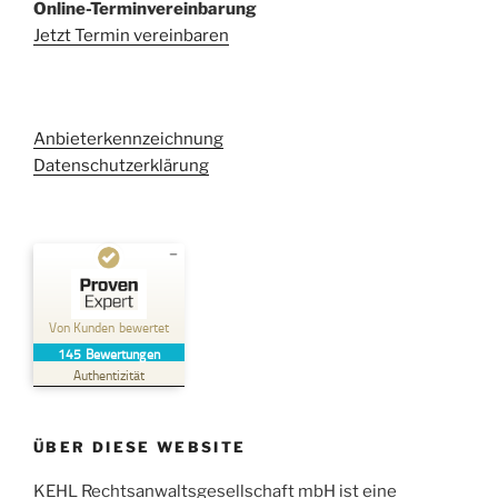
Online-Terminvereinbarung
Jetzt Termin vereinbaren
Anbieterkennzeichnung
Datenschutzerklärung
Kundenbewertungen und Erfahrungen zu
Kehl Rechtsanwaltsgesellschaft mbH
Von Kunden bewertet
145
Bewertungen
SEHR GUT
%
100
Authentizität
Empfehlungen auf
ProvenExpert.com
5,00
/
4,96
ÜBER DIESE WEBSITE
38
107
Bewertungen auf
KEHL Rechtsanwaltsgesellschaft mbH ist eine
2
Bewertungen von