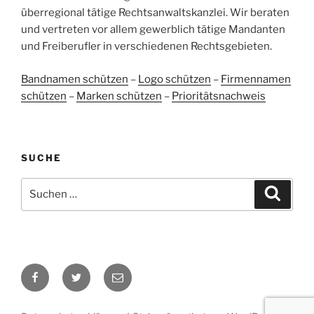
ProvenExpert.com
anderen Quellen
überregional tätige Rechtsanwaltskanzlei. Wir beraten
und vertreten vor allem gewerblich tätige Mandanten
Blick aufs ProvenExpert-Profil werfen
und Freiberufler in verschiedenen Rechtsgebieten.
05.06.2026
Bandnamen schützen
–
Logo schützen
–
Firmennamen
schützen
–
Marken schützen
–
Prioritätsnachweis
SUCHE
Suchen
Suche
nach:
Facebook
Twitter
E-
Mail