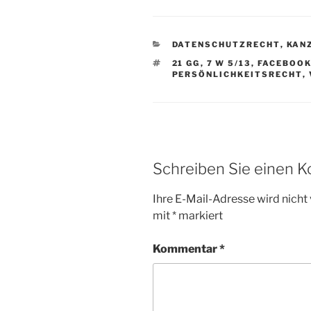
KATEGORIEN
DATENSCHUTZRECHT
,
KAN
SCHLAGWÖRTER
21 GG
,
7 W 5/13
,
FACEBOO
PERSÖNLICHKEITSRECHT
,
Schreiben Sie einen 
Ihre E-Mail-Adresse wird nicht 
mit
*
markiert
Kommentar
*