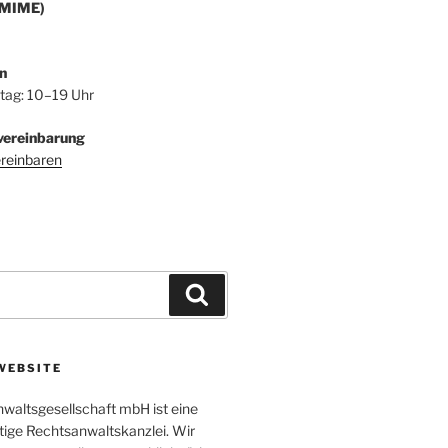
/MIME)
n
itag: 10–19 Uhr
vereinbarung
ereinbaren
Suchen
WEBSITE
altsgesellschaft mbH ist eine
tige Rechtsanwaltskanzlei. Wir