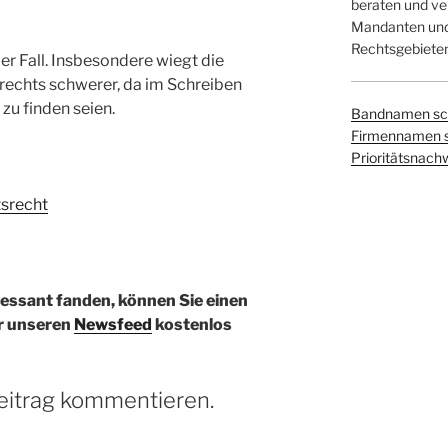
beraten und ver
Mandanten und 
Rechtsgebieten
der Fall. Insbesondere wiegt die
rechts schwerer, da im Schreiben
zu finden seien.
Bandnamen sc
Firmennamen 
Prioritätsnach
tsrecht
ressant fanden, können Sie einen
r unseren
Newsfeed
kostenlos
eitrag kommentieren.