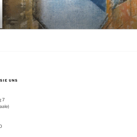
 SIE UNS
g 7
aale)
0