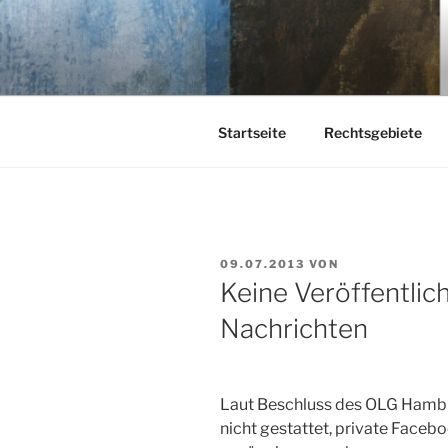
Zum
Inhalt
KEHL
springen
Rechtsanwaltsgesellschaft m
Startseite
Rechtsgebiete
VERÖFFENTLICHT
09.07.2013
VON
AM
Keine Veröffentlic
Nachrichten
Laut Beschluss des OLG Hambu
nicht gestattet, private Faceb