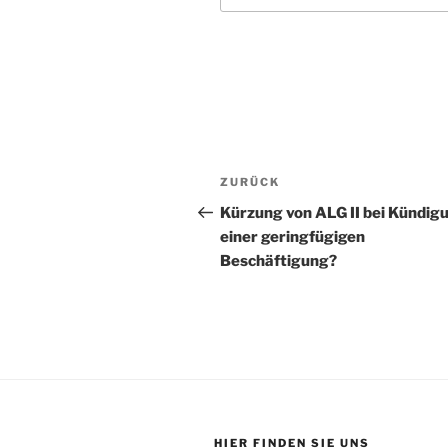
Beitragsnavigation
Vorheriger
ZURÜCK
Beitrag
Kürzung von ALG II bei Kündig
einer geringfügigen
Beschäftigung?
HIER FINDEN SIE UNS