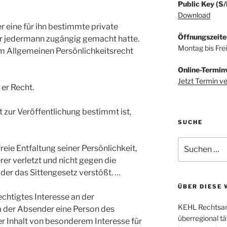
Public Key (S
Download
r eine für ihn bestimmte private
Öffnungszeite
für jedermann zugängig gemacht hatte.
Montag bis Fre
em Allgemeinen Persönlichkeitsrecht
Online-Termin
Jetzt Termin v
r Recht.
ht zur Veröffentlichung bestimmt ist,
SUCHE
Suchen
freie Entfaltung seiner Persönlichkeit,
nach:
rer verletzt und nicht gegen die
er das Sittengesetz verstößt. …
ÜBER DIESE 
echtigtes Interesse an der
KEHL Rechtsanw
a der Absender eine Person des
überregional tä
er Inhalt von besonderem Interesse für