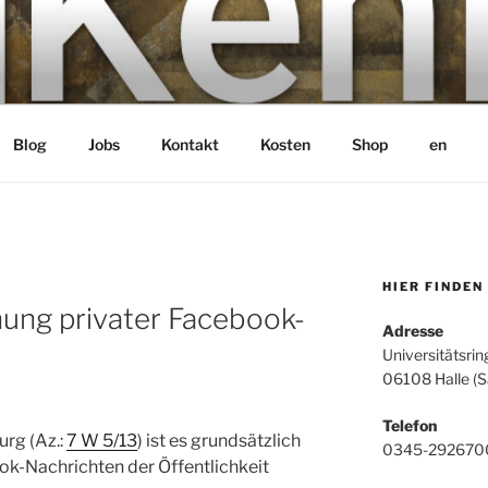
bH
Blog
Jobs
Kontakt
Kosten
Shop
en
HIER FINDEN
hung privater Facebook-
Adresse
Universitätsrin
06108 Halle (S
Telefon
rg (Az.:
7 W 5/13
) ist es grundsätzlich
0345-292670
ook-Nachrichten der Öffentlichkeit