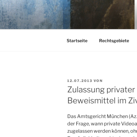
Zum
Inhalt
KEHL
springen
Rechtsanwaltsgesellschaft m
Startseite
Rechtsgebiete
VERÖFFENTLICHT
12.07.2013
VON
AM
Zulassung private
Beweismittel im Zi
Das Amtsgericht München (Az.
der Frage, wann private Video
zugelassen werden können, ohn