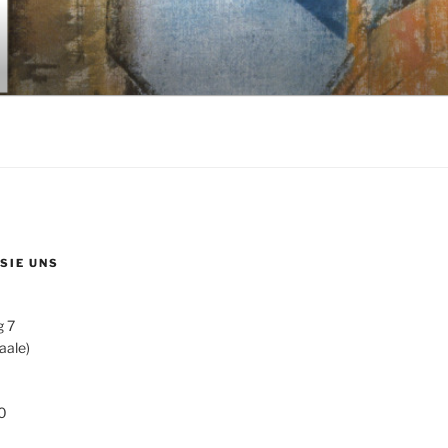
 SIE UNS
g 7
aale)
0