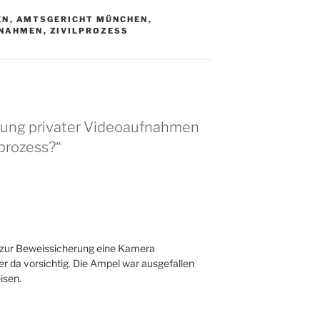
EN
,
AMTSGERICHT MÜNCHEN
,
FNAHMEN
,
ZIVILPROZESS
ssung privater Videoaufnahmen
lprozess?“
h zur Beweissicherung eine Kamera
er da vorsichtig. Die Ampel war ausgefallen
isen.