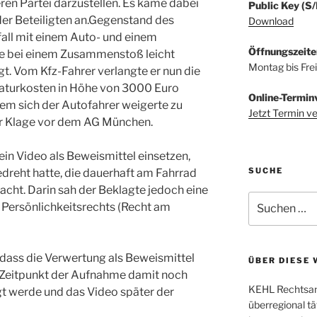
ren Partei darzustellen. Es käme dabei
Public Key (S
er Beteiligten an.Gegenstand des
Download
fall mit einem Auto- und einem
Öffnungszeite
de bei einem Zusammenstoß leicht
Montag bis Fre
gt. Vom Kfz-Fahrer verlangte er nun die
raturkosten in Höhe von 3000 Euro
Online-Termin
m sich der Autofahrer weigerte zu
Jetzt Termin v
er Klage vor dem AG München.
ein Video als Beweismittel einsetzen,
SUCHE
dreht hatte, die dauerhaft am Fahrrad
cht. Darin sah der Beklagte jedoch eine
Suchen
 Persönlichkeitsrechts (Recht am
nach:
ass die Verwertung als Beweismittel
ÜBER DIESE 
 Zeitpunkt der Aufnahme damit noch
KEHL Rechtsanw
t werde und das Video später der
überregional tä