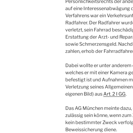
Persönlichkeitsrechts der ande
auf eine Interessenabwägung d
Verfahrens war ein Verkehrsun
Radfahrer. Der Radfahrer wur
verletzt, sein Fahrrad beschädi
Erstattung der Arzt- und Repa
sowie Schmerzensgeld. Nachde
zahlen, erhob der Fahrradfahr
Dabei wollte er unter anderem 
welches er mit einer Kamera ge
befestigt ist und Aufnahmen ma
Verletzung seines Allgemeinen
eigenen Bild) aus
Art. 2 I GG
.
Das AG München meinte dazu, d
zulässig sein könne, wenn zum
kein bestimmter Zweck verfolg
Beweissicherung diene.