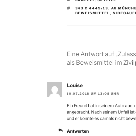
KANZLEI
,
URTEILE
SCHLAGWÖRTER
343 C 4445/13
,
AG MÜNCH
BEWEISMITTEL
,
VIDEOAU
Eine Antwort auf „Zula
als Beweismittel im Zivi
Louise
10.07.2018 UM 13:08 UHR
Ein Freund hat in seinem Auto auc
angebracht. Nach seinem Unfall ist 
und er konnte es damals nicht bewe
Antworten