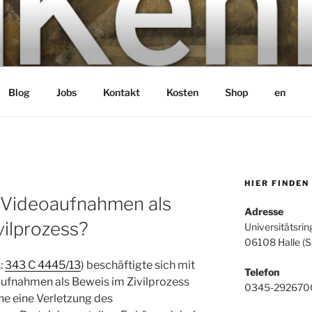
bH
Blog
Jobs
Kontakt
Kosten
Shop
en
HIER FINDEN
r Videoaufnahmen als
Adresse
vilprozess?
Universitätsrin
06108 Halle (S
:
343 C 4445/13
) beschäftigte sich mit
Telefon
aufnahmen als Beweis im Zivilprozess
0345-292670
e eine Verletzung des