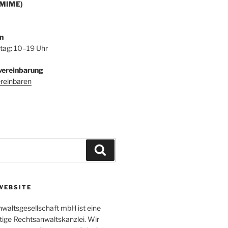
/MIME)
n
itag: 10–19 Uhr
vereinbarung
ereinbaren
Suchen
WEBSITE
altsgesellschaft mbH ist eine
tige Rechtsanwaltskanzlei. Wir