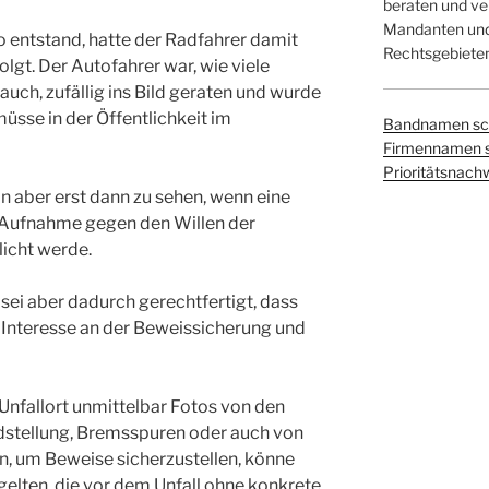
beraten und ver
Mandanten und 
o entstand, hatte der Radfahrer damit
Rechtsgebieten
lgt. Der Autofahrer war, wie viele
uch, zufällig ins Bild geraten und wurde
müsse in der Öffentlichkeit im
Bandnamen sc
Firmennamen 
Prioritätsnach
in aber erst dann zu sehen, wenn eine
e Aufnahme gegen den Willen der
licht werde.
, sei aber dadurch gerechtfertigt, dass
 Interesse an der Beweissicherung und
 Unfallort unmittelbar Fotos von den
ndstellung, Bremsspuren oder auch von
, um Beweise sicherzustellen, könne
elten, die vor dem Unfall ohne konkrete