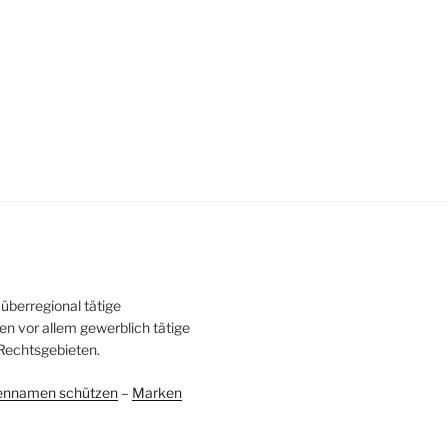
überregional tätige
en vor allem gewerblich tätige
Rechtsgebieten.
ennamen schützen
–
Marken