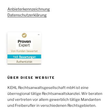
Anbieterkennzeichnung
Datenschutzerklärung
Kundenbewertungen und Erfahrungen zu
Kehl Rechtsanwaltsgesellschaft mbH
Von Kunden bewertet
145
Bewertungen
SEHR GUT
%
100
Authentizität
Empfehlungen auf
ProvenExpert.com
5,00
/
4,96
ÜBER DIESE WEBSITE
38
107
Bewertungen auf
KEHL Rechtsanwaltsgesellschaft mbH ist eine
2
Bewertungen von
ProvenExpert.com
anderen Quellen
überregional tätige Rechtsanwaltskanzlei. Wir beraten
und vertreten vor allem gewerblich tätige Mandanten
Blick aufs ProvenExpert-Profil werfen
und Freiberufler in verschiedenen Rechtsgebieten.
05.06.2026