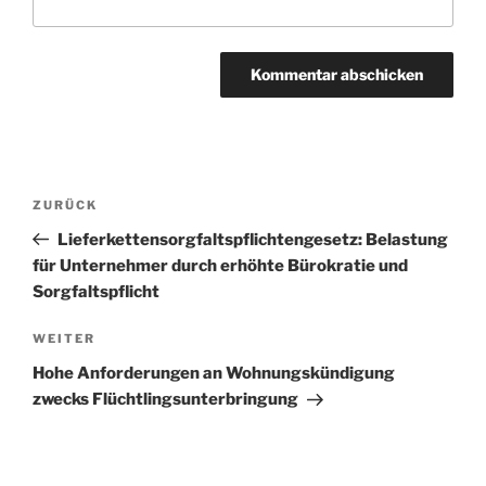
Beitragsnavigation
Vorheriger
ZURÜCK
Beitrag
Lieferkettensorgfaltspflichtengesetz: Belastung
für Unternehmer durch erhöhte Bürokratie und
Sorgfaltspflicht
Nächster
WEITER
Beitrag
Hohe Anforderungen an Wohnungskündigung
zwecks Flüchtlingsunterbringung